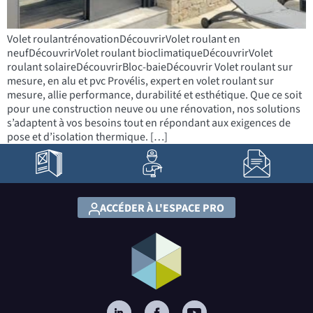
Volet roulantrénovationDécouvrirVolet roulant en
neufDécouvrirVolet roulant bioclimatiqueDécouvrirVolet
roulant solaireDécouvrirBloc-baieDécouvrir Volet roulant sur
mesure, en alu et pvc Provélis, expert en volet roulant sur
mesure, allie performance, durabilité et esthétique. Que ce soit
pour une construction neuve ou une rénovation, nos solutions
s’adaptent à vos besoins tout en répondant aux exigences de
pose et d’isolation thermique. […]
ACCÉDER À L'ESPACE PRO